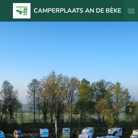
Ga
CAMPERPLAATS AN DE BÈKE
direct
naar
de
hoofdinhoud