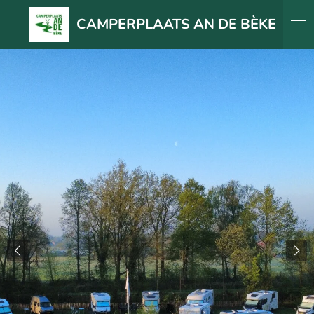
Ga
CAMPERPLAATS AN DE BÈKE
direct
naar
de
hoofdinhoud