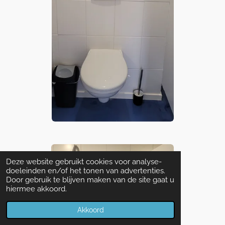
Deze website gebruikt cookies voor analyse-
doeleinden en/of het tonen van advertenties.
Door gebruik te blijven maken van de site gaat u
hiermee akkoord.
Akkoord